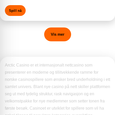
Spill nå
Vis mer
Arctic Casino er et internasjonalt nettcasino som
presenterer en moderne og tillitvekkende ramme for
norske casinospillere som ønsker bred underholdning i ett
samlet univers. Blant nye casino på nett skiller plattformen
seg ut med tydelig struktur, rask navigasjon og en
velkomstpakke for nye medlemmer som setter tonen fra
første besøk. Casinoet er utviklet for spillere som vil ha