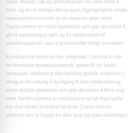
bruke. Menyer, søk og spillkategorier må være raske å
finne, og det er nettopp denne typen tilgjengelighet norske
casinospillere forventer av en moderne aktør. Arctic
Casino leverer en mobil opplevelse som gjør det enkelt å
gå fra registrering til spill, og fra saldooversikt til
uttaksforespørsel, uten at grensesnittet mister oversikten.
Kundeservice spiller en like viktig rolle. Live chat er ofte
det foretrukne kontaktpunktet når spørsmål om konto,
kampanjer, verifisering eller betaling oppstår underveis. I
tillegg er det naturlig å ha tilgang til flere hjelpesider og
andre digitale støtteflater som gjør det lettere å finne svar
raskt. Kombinasjonen av mobilcasino og lett tilgjengelig
live chat styrker inntrykket av Arctic Casino som en
plattform som er bygget for aktiv bruk og raske avklaringer.