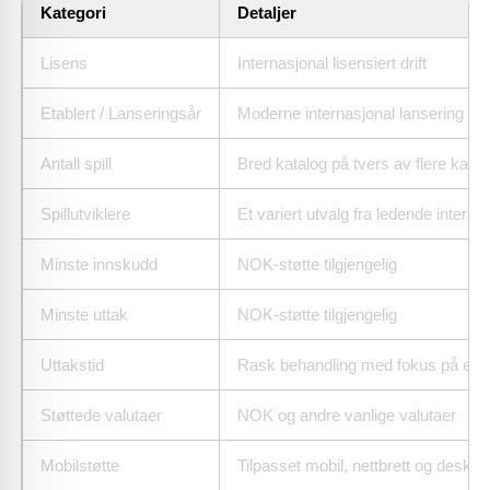
Kategori
Detaljer
Lisens
Internasjonal lisensiert drift
Etablert / Lanseringsår
Moderne internasjonal lansering
Antall spill
Bred katalog på tvers av flere kateg
Spillutviklere
Et variert utvalg fra ledende interna
Minste innskudd
NOK-støtte tilgjengelig
Minste uttak
NOK-støtte tilgjengelig
Uttakstid
Rask behandling med fokus på effek
Støttede valutaer
NOK og andre vanlige valutaer
Mobilstøtte
Tilpasset mobil, nettbrett og deskto