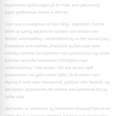
organiserer spillutvalget på en måte som gjør denne
typen preferanser lettere å utforske.
Live casino-seksjonen er like viktig i totalbildet. Denne
delen er særlig attraktiv for spillere som ønsker mer
direkte samhandling, sanntidsbord og et mer sosialt preg.
Klassikere som roulette, blackjack og baccarat hører
naturlig hjemme her, sammen med game shows og andre
formater som ofte kombinerer tilfeldighet med
underholdning i høyt tempo. Når live dealer-spill
presenteres i en godt sortert lobby, får brukeren rask
tilgang til bord etter innsatsnivå, spilltype eller bordstil, og
det styrker opplevelsen for spillere som prioriterer flyt og
raske valg.
Ved siden av automater og livebord er bordspill fortsatt en
viktig del av casinoets identitet. Spillere som ønsker mer