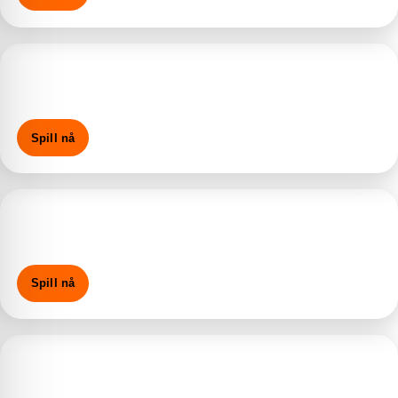
Dream Catcher
Evolution
Spill nå
Imperial Quest
Evolution
Spill nå
Crazy Time
Evolution