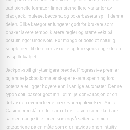
tradisjonelle formater, finner gjerne flere varianter av
blackjack, roulette, baccarat og pokerbaserte spill i denne
delen. Slike kategorier fungerer godt for brukere som
ønsker lavere tempo, klarere regler og større vekt på
beslutninger underveis. For mange er dette et naturlig
supplement til den mer visuelle og funksjonstunge delen
av spillutvalget.
Jackpot-spill gir ytterligere bredde. Progressive premier
og andre jackpotformater skaper ekstra spenning fordi
potensialet ligger høyere enn i vanlige automater. Denne
typen spill passer godt inn i et miljø der variasjon er en
del av den overordnede merkevareopplevelsen. Arctic
Casino fremstår derfor som et nettcasino som ikke bare
samler mange titler, men som også setter sammen
kategoriene på en måte som gjør navigasjonen intuitiv.