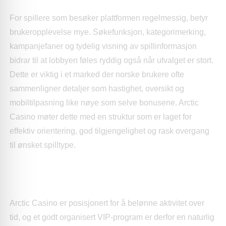
For spillere som besøker plattformen regelmessig, betyr
brukeropplevelse mye. Søkefunksjon, kategorimerking,
kampanjefaner og tydelig visning av spillinformasjon
bidrar til at lobbyen føles ryddig også når utvalget er stort.
Dette er viktig i et marked der norske brukere ofte
sammenligner detaljer som hastighet, oversikt og
mobiltilpasning like nøye som selve bonusene. Arctic
Casino møter dette med en struktur som er laget for
effektiv orientering, god tilgjengelighet og rask overgang
til ønsket spilltype.
VIP-program og løpende kampanjer
Arctic Casino er posisjonert for å belønne aktivitet over
tid, og et godt organisert VIP-program er derfor en naturlig