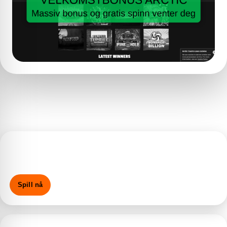
Beste spill
Sweet Bonanza 1000
PragmaticPlay
Spill nå