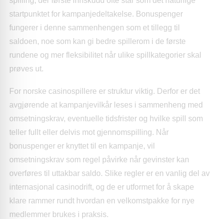
spilling, der første innskudd ofte står som det naturlige
startpunktet for kampanjedeltakelse. Bonuspenger
fungerer i denne sammenhengen som et tillegg til
saldoen, noe som kan gi bedre spillerom i de første
rundene og mer fleksibilitet når ulike spillkategorier skal
prøves ut.
For norske casinospillere er struktur viktig. Derfor er det
avgjørende at kampanjevilkår leses i sammenheng med
omsetningskrav, eventuelle tidsfrister og hvilke spill som
teller fullt eller delvis mot gjennomspilling. Når
bonuspenger er knyttet til en kampanje, vil
omsetningskrav som regel påvirke når gevinster kan
overføres til uttakbar saldo. Slike regler er en vanlig del av
internasjonal casinodrift, og de er utformet for å skape
klare rammer rundt hvordan en velkomstpakke for nye
medlemmer brukes i praksis.